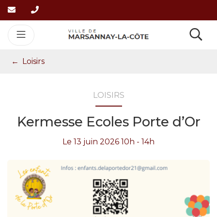
Gestion des traceurs
Aller
au
contenu
Re
Loisirs
LOISIRS
Kermesse Ecoles Porte d’Or
Le
13
juin
2026
10h - 14h