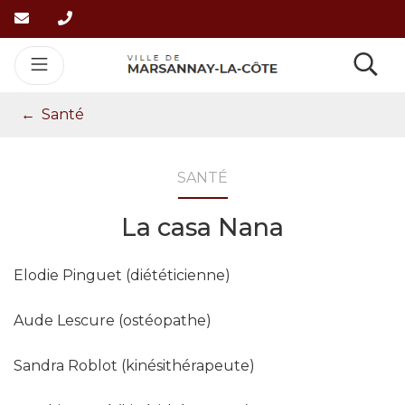
Gestion des traceurs
Aller
au
contenu
Re
Santé
SANTÉ
La casa Nana
Elodie Pinguet (diététicienne)
Aude Lescure (ostéopathe)
Sandra Roblot (kinésithérapeute)