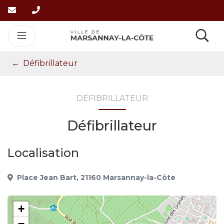
Gestion des traceurs
Aller
au
contenu
Re
Défibrillateur
DÉFIBRILLATEUR
Défibrillateur
Localisation
Place Jean Bart, 21160 Marsannay-la-Côte
+
−