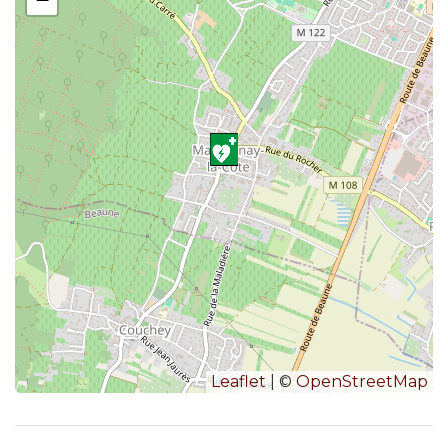
Leaflet
| ©
OpenStreetMap